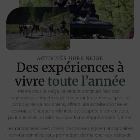
ACTIVITÉS HORS NEIGE
Des expériences à
vivre
toute l’année
Même sans la neige, l’aventure continue ! Nos cani-
randonnées permettent de découvrir les sentiers alpins en
compagnie de nos chiens, offrant une activité sportive et
conviviale. Chaque randonnée est adaptée à votre niveau,
pour que vous puissiez explorer la montagne à votre rythme.
Les randonnées avec chiens de traîneau, également appelées
cani-randonnées, vous permettent de marcher aux côtés de