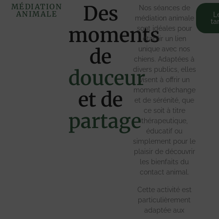
Des
MÉDIATION
Nos séances de
ANIMALE
L
médiation animale
tar
moments
sont idéales pour
établir un lien
de
unique avec nos
chiens. Adaptées à
divers publics, elles
douceur
visent à offrir un
moment d’échange
et de
et de sérénité, que
ce soit à titre
partage
thérapeutique,
éducatif ou
simplement pour le
plaisir de découvrir
les bienfaits du
contact animal.
Cette activité est
particulièrement
adaptée aux