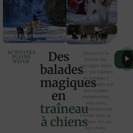
Des
ACTIVITÉS
Découvrez la
PLEINE
Les
beauté des
NEIGE
tarif
balades
paysages alpins
avec nos balades
magiques
en traîneau à
chiens. Guidés par
des mushers
en
expérimentés,
vous serez
traîneau
confortablement
installé dans un
à chiens
traîneau, tiré par
nos chiens