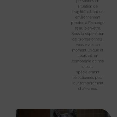
personnes en
situation de
fragilité, offrant un
environnement
propice à l’échange
et au bien-être.
Sous la supervision
de professionnels,
vous vivrez un
moment unique et
apaisant, en
compagnie de nos
chiens
spécialement
sélectionnés pour
leur tempérament
chaleureux.