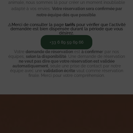
animale, nous sommes là pour créer un moment inoubliable
adapté à vos envies.
Votre réservation sera confirmée par
notre équipe dès que possible
.
⚠️Merci de consulter la page
tarifs
pour vérifier que l'activité
demandée est bien dispensée durant la période que vous
désirez.
+33 6 89 59 69 66
Votre
demande de réservation
est
à confirme
r par nos
équipes,
selon la disponibilité
. Une demande de réservation
ne veut pas dire que votre réservation est validée
automatiquement
, seule une prise de contact par notre
équipe avec une
validation écrite
vaut comme réservation
finale. Merci pour votre compréhension.