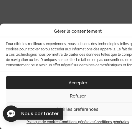
Une journée inoubliable avec mon
chien : entre balade en traineau, cani-
Gérer le consentement
rando et moments de médiation
animale
Pour offrir les meilleures expériences, nous utilisons des technologies telles q
Mis à jour le 18/04/2025
cookies pour stocker et/ou accéder aux informations des appareils. Le fait de
à ces technologies nous permettra de traiter des données telles que le com
de navigation ou les ID uniques sur ce site. Le fait de ne pas consentir ou de r
Toutes les publications
consentement peut avoir un effet négatif sur certaines caractéristiques et fon
Accepter
NOUS CONTACTER
Besoin d'
Refuser
informations
?
Voir les préférences
Nous contacter
Vous avez des questions, souhaitez en savoir plus sur nos
Politique de cookies
Conditions générales
Conditions générales
activités ou réserver une expérience avec Traîneaux de la Forêt
Blanche ?