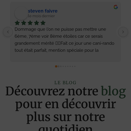
Melanie Soetaert
il y a 4 mois
Super balade chiens magnifiques et bien soignés 
Alex a été au top dans ses explications et a 
répondu à toutes nos questions merci à lui
 
LE BLOG
Découvrez notre
blog
pour en découvrir
plus sur notre
!
quotidien