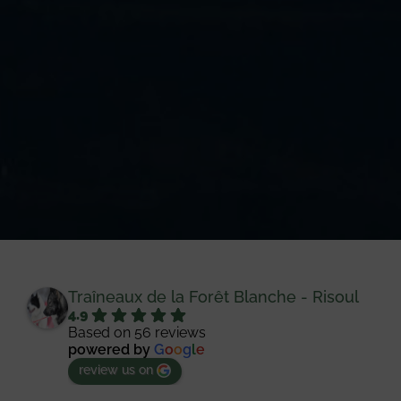
Traîneaux de la Forêt Blanche - Risoul
4.9
Based on 56 reviews
powered by
G
o
o
g
l
e
review us on